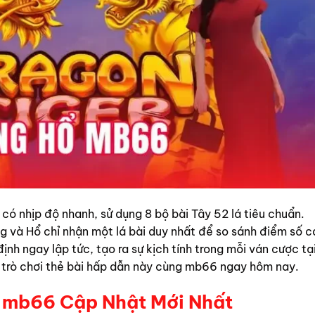
có nhịp độ nhanh, sử dụng 8 bộ bài Tây 52 lá tiêu chuẩn.
ng và Hổ chỉ nhận một lá bài duy nhất để so sánh điểm số 
nh ngay lập tức, tạo ra sự kịch tính trong mỗi ván cược tạ
c trò chơi thẻ bài hấp dẫn này cùng mb66 ngay hôm nay.
 mb66 Cập Nhật Mới Nhất