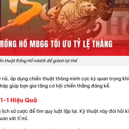
n thuật Rồng Hổ mb66 để giành lợi thế
rủi, áp dụng chiến thuật thông minh cực kỳ quan trọng khi
áp giúp bạn gia tăng cơ hội chiến thắng đáng kể.
 1-1 Hiệu Quả
ịch sử cược để tìm quy luật lặp lại. Kỹ thuật này đòi hỏi k
an sát tỉ mỉ.