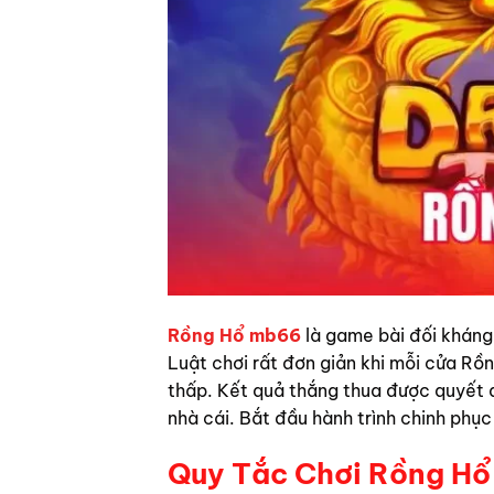
Rồng Hổ mb66
là game bài đối kháng 
Luật chơi rất đơn giản khi mỗi cửa Rồ
thấp. Kết quả thắng thua được quyết đị
nhà cái. Bắt đầu hành trình chinh phụ
Quy Tắc Chơi Rồng Hổ