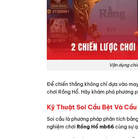
Vận dụng chiế
Để chiến thắng không chỉ dựa vào may 
chơi Rồng Hổ. Hãy khám phá phương ph
Kỹ Thuật Soi Cầu Bệt Và Cầu
Soi cầu là phương pháp phân tích bảng l
nghiệm chơi
Rồng Hổ mb66
cùng sự qu