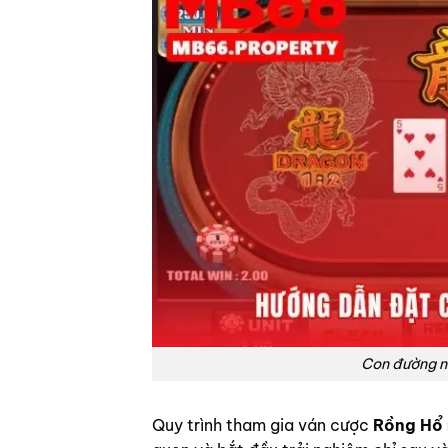
Con đường nh
Quy trình tham gia ván cược
Rồng Hổ