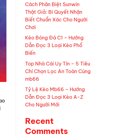
Cách Phân Biệt Sunwin
Thật Giả: Bí Quyết Nhận
Biết Chuẩn Xác Cho Người
Chơi
Kèo Bóng Đá C1 – Hướng
Dẫn Đọc 3 Loại Kèo Phổ
Biến
Top Nhà Cái Uy Tín – 5 Tiêu
Chí Chọn Lọc An Toàn Cùng
mb66
Tỷ Lệ Kèo Mb66 – Hướng
Dẫn Đọc 3 Loại Kèo A-Z
cao
Cho Người Mới
i
Recent
Comments