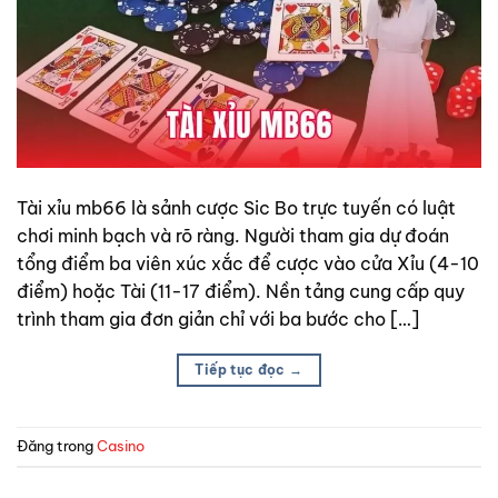
Tài xỉu mb66 là sảnh cược Sic Bo trực tuyến có luật
chơi minh bạch và rõ ràng. Người tham gia dự đoán
tổng điểm ba viên xúc xắc để cược vào cửa Xỉu (4-10
điểm) hoặc Tài (11-17 điểm). Nền tảng cung cấp quy
trình tham gia đơn giản chỉ với ba bước cho […]
Tiếp tục đọc
→
Đăng trong
Casino