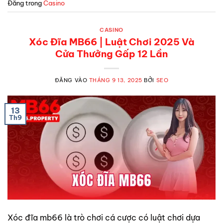
Đăng trong
Casino
CASINO
Xóc Đĩa MB66 | Luật Chơi 2025 Và
Cửa Thưởng Gấp 12 Lần
ĐĂNG VÀO
THÁNG 9 13, 2025
BỞI
SEO
13
Th9
Xóc đĩa mb66 là trò chơi cá cược có luật chơi dựa