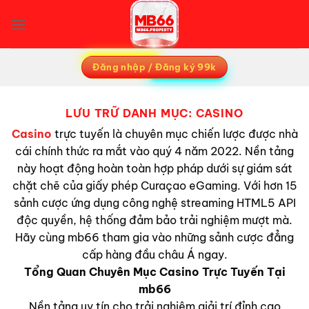
Bỏ
qua
nội
dung
Đăng nhập / Đăng ký 99k
LƯU TRỮ DANH MỤC:
CASINO
Casino
trực tuyến là chuyên mục chiến lược được nhà
cái chính thức ra mắt vào quý 4 năm 2022. Nền tảng
này hoạt động hoàn toàn hợp pháp dưới sự giám sát
chặt chẽ của giấy phép Curaçao eGaming. Với hơn 15
sảnh cược ứng dụng công nghệ streaming HTML5 API
độc quyền, hệ thống đảm bảo trải nghiệm mượt mà.
Hãy cùng mb66 tham gia vào những sảnh cược đẳng
cấp hàng đầu châu Á ngay.
Tổng Quan Chuyên Mục Casino Trực Tuyến Tại
mb66
Nền tảng uy tín cho trải nghiệm giải trí đỉnh cao