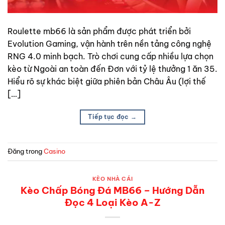
Roulette mb66 là sản phẩm được phát triển bởi
Evolution Gaming, vận hành trên nền tảng công nghệ
RNG 4.0 minh bạch. Trò chơi cung cấp nhiều lựa chọn
kèo từ Ngoài an toàn đến Đơn với tỷ lệ thưởng 1 ăn 35.
Hiểu rõ sự khác biệt giữa phiên bản Châu Âu (lợi thế
[…]
Tiếp tục đọc
→
Đăng trong
Casino
KÈO NHÀ CÁI
Kèo Chấp Bóng Đá MB66 – Hướng Dẫn
Đọc 4 Loại Kèo A-Z