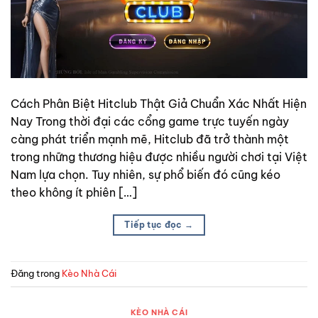
Cách Phân Biệt Hitclub Thật Giả Chuẩn Xác Nhất Hiện
Nay Trong thời đại các cổng game trực tuyến ngày
càng phát triển mạnh mẽ, Hitclub đã trở thành một
trong những thương hiệu được nhiều người chơi tại Việt
Nam lựa chọn. Tuy nhiên, sự phổ biến đó cũng kéo
theo không ít phiên […]
Tiếp tục đọc
→
Đăng trong
Kèo Nhà Cái
KÈO NHÀ CÁI