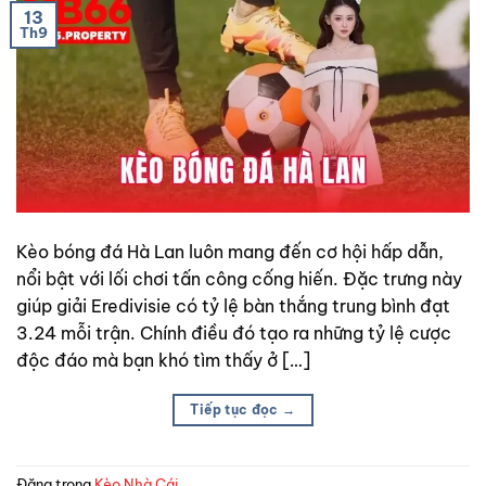
13
Th9
Kèo bóng đá Hà Lan luôn mang đến cơ hội hấp dẫn,
nổi bật với lối chơi tấn công cống hiến. Đặc trưng này
giúp giải Eredivisie có tỷ lệ bàn thắng trung bình đạt
3.24 mỗi trận. Chính điều đó tạo ra những tỷ lệ cược
độc đáo mà bạn khó tìm thấy ở […]
Tiếp tục đọc
→
Đăng trong
Kèo Nhà Cái