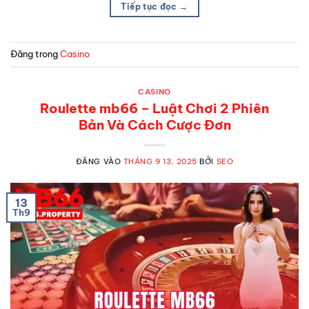
Tiếp tục đọc
→
Đăng trong
Casino
CASINO
Roulette mb66 – Luật Chơi 2 Phiên
Bản Và Cách Cược Đơn
ĐĂNG VÀO
THÁNG 9 13, 2025
BỞI
SEO
13
Th9