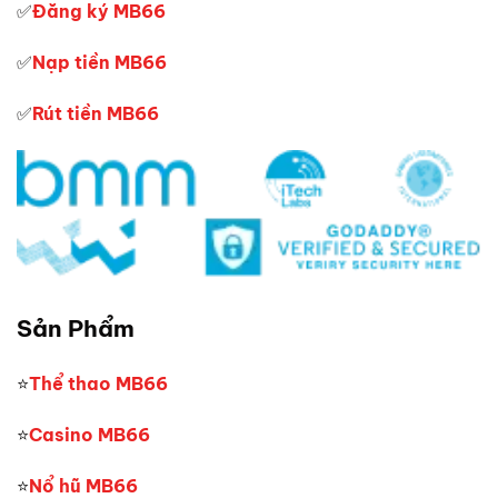
✅
Đăng ký MB66
✅
Nạp tiền MB66
✅
Rút tiền MB66
Sản Phẩm
⭐
Thể thao MB66
⭐
Casino MB66
⭐
Nổ hũ MB66