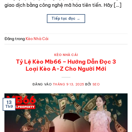
giao dịch bằng công nghệ mã hóa tiên tiến. Hãy […]
Tiếp tục đọc
→
Đăng trong
Kèo Nhà Cái
KÈO NHÀ CÁI
Tỷ Lệ Kèo Mb66 – Hướng Dẫn Đọc 3
Loại Kèo A-Z Cho Người Mới
ĐĂNG VÀO
THÁNG 9 13, 2025
BỞI
SEO
13
Th9