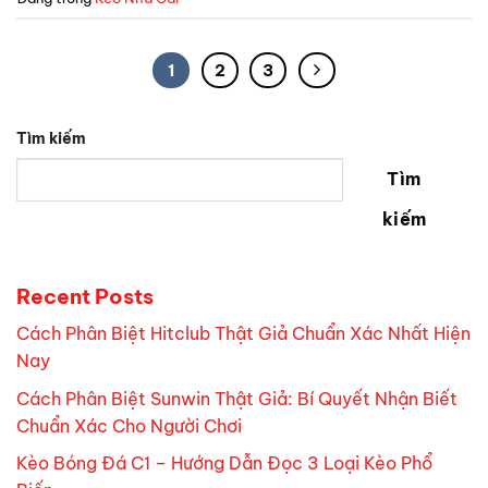
1
2
3
Tìm kiếm
Tìm
kiếm
Recent Posts
Cách Phân Biệt Hitclub Thật Giả Chuẩn Xác Nhất Hiện
Nay
Cách Phân Biệt Sunwin Thật Giả: Bí Quyết Nhận Biết
Chuẩn Xác Cho Người Chơi
Kèo Bóng Đá C1 – Hướng Dẫn Đọc 3 Loại Kèo Phổ