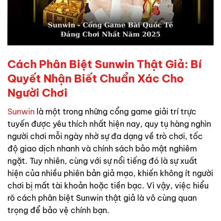
Cách Phân Biệt Sunwin Thật Giả: Bí
Quyết Nhận Biết Chuẩn Xác Cho
Người Chơi
Sunwin
là một trong những cổng game giải trí trực
tuyến được yêu thích nhất hiện nay, quy tụ hàng nghìn
người chơi mỗi ngày nhờ sự đa dạng về trò chơi, tốc
độ giao dịch nhanh và chính sách bảo mật nghiêm
ngặt. Tuy nhiên, cùng với sự nổi tiếng đó là sự xuất
hiện của nhiều phiên bản giả mạo, khiến không ít người
chơi bị mất tài khoản hoặc tiền bạc. Vì vậy, việc hiểu
rõ cách phân biệt Sunwin thật giả là vô cùng quan
trọng để bảo vệ chính bạn.