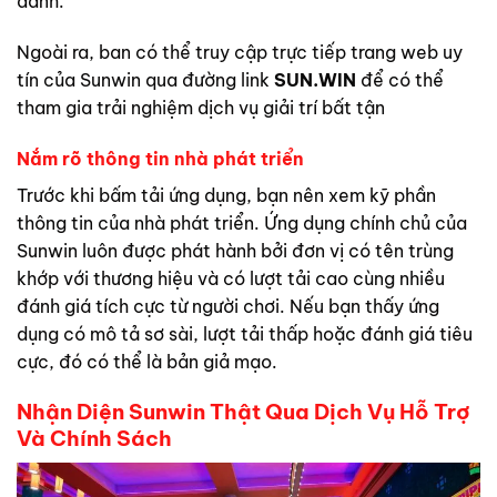
danh.
Ngoài ra, ban có thể truy cập trực tiếp trang web uy
tín của Sunwin qua đường link
SUN.WIN
để có thể
tham gia trải nghiệm dịch vụ giải trí bất tận
Nắm rõ thông tin nhà phát triển
Trước khi bấm tải ứng dụng, bạn nên xem kỹ phần
thông tin của nhà phát triển. Ứng dụng chính chủ của
Sunwin luôn được phát hành bởi đơn vị có tên trùng
khớp với thương hiệu và có lượt tải cao cùng nhiều
đánh giá tích cực từ người chơi. Nếu bạn thấy ứng
dụng có mô tả sơ sài, lượt tải thấp hoặc đánh giá tiêu
cực, đó có thể là bản giả mạo.
Nhận Diện Sunwin Thật Qua Dịch Vụ Hỗ Trợ
Và Chính Sách