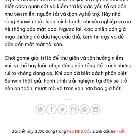
biết cách quan sát và kiểm tra kỹ các yếu tố cơ bản
như tên miền, nguồn tải và dịch vụ hỗ trợ. Hãy nhớ
rằng Sunwin thật luôn minh bạch, chuyên nghiệp và có
hệ thống bảo mật cao. Ngược lại, các phiên bản giả
mạo thường có dấu hiệu cẩu thả, kém tin cậy và dễ
dẫn đến mất mát tài sản.
Chơi game giải trí là để thư giãn và tận hưởng niềm
vui, vì thế hãy luôn chọn đúng nền tảng để tránh những
rủi ro không đáng có. Khi bạn đã biết cách phân biệt
Sunwin thật giả, hành trình trải nghiệm tại đây sẽ trở
nên an toàn, mượt mà và trọn vẹn hơn bao giờ hết.
Bài viết này được đăng trong
Kèo Nhà Cái
. Đánh dấu
liên kết