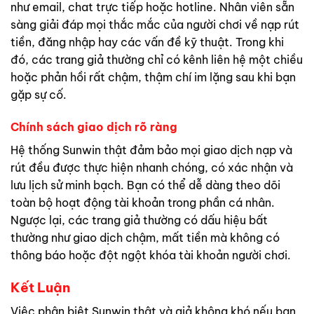
như email, chat trực tiếp hoặc hotline. Nhân viên sẵn
sàng giải đáp mọi thắc mắc của người chơi về nạp rút
tiền, đăng nhập hay các vấn đề kỹ thuật. Trong khi
đó, các trang giả thường chỉ có kênh liên hệ một chiều
hoặc phản hồi rất chậm, thậm chí im lặng sau khi bạn
gặp sự cố.
Chính sách giao dịch rõ ràng
Hệ thống Sunwin thật đảm bảo mọi giao dịch nạp và
rút đều được thực hiện nhanh chóng, có xác nhận và
lưu lịch sử minh bạch. Bạn có thể dễ dàng theo dõi
toàn bộ hoạt động tài khoản trong phần cá nhân.
Ngược lại, các trang giả thường có dấu hiệu bất
thường như giao dịch chậm, mất tiền mà không có
thông báo hoặc đột ngột khóa tài khoản người chơi.
Kết Luận
Việc phân biệt Sunwin thật và giả không khó nếu bạn