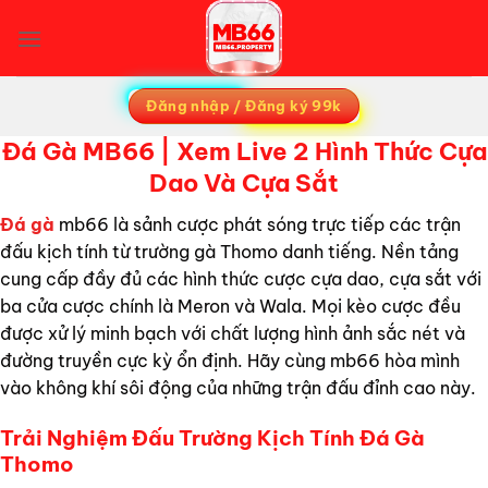
Bỏ
qua
nội
dung
Đăng nhập / Đăng ký 99k
Đá Gà MB66 | Xem Live 2 Hình Thức Cựa
Dao Và Cựa Sắt
Đá gà
mb66 là sảnh cược phát sóng trực tiếp các trận
đấu kịch tính từ trường gà Thomo danh tiếng. Nền tảng
cung cấp đầy đủ các hình thức cược cựa dao, cựa sắt với
ba cửa cược chính là Meron và Wala. Mọi kèo cược đều
được xử lý minh bạch với chất lượng hình ảnh sắc nét và
đường truyền cực kỳ ổn định. Hãy cùng mb66 hòa mình
vào không khí sôi động của những trận đấu đỉnh cao này.
Trải Nghiệm Đấu Trường Kịch Tính Đá Gà
Thomo