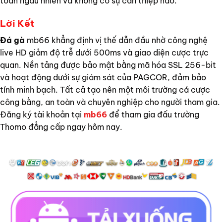
toàn ngẫu nhiên và không có sự can thiệp nào.
Lời Kết
Đá gà
mb66 khẳng định vị thế dẫn đầu nhờ công nghệ
live HD giảm độ trễ dưới 500ms và giao diện cược trực
quan. Nền tảng được bảo mật bằng mã hóa SSL 256-bit
và hoạt động dưới sự giám sát của PAGCOR, đảm bảo
tính minh bạch. Tất cả tạo nên một môi trường cá cược
công bằng, an toàn và chuyên nghiệp cho người tham gia.
Đăng ký tài khoản tại
mb66
để tham gia đấu trường
Thomo đẳng cấp ngay hôm nay.