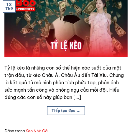
13
Th9
Tỷ lệ kèo là những con số thể hiện xác suất của một
trận đấu, từ kèo Châu Á, Châu Âu đến Tài Xỉu. Chúng
là kết quả từ mô hình phân tích phức tạp, phản ánh
sức mạnh tấn công và phòng ngự của mỗi đội. Hiểu
đúng các con số này giúp bạn […]
Tiếp tục đọc
→
Đăng trong
Kèo Nhà Cái