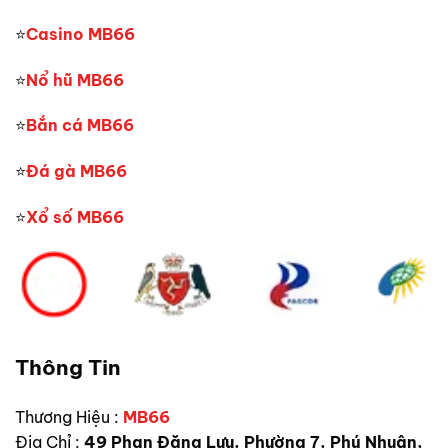
⭐
Casino MB66
⭐
Nổ hũ MB66
⭐
Bắn cá MB66
⭐
Đá gà MB66
⭐
Xổ số MB66
Thông Tin
Thương Hiệu :
MB66
Địa Chỉ :
49 Phan Đăng Lưu, Phường 7, Phú Nhuận,