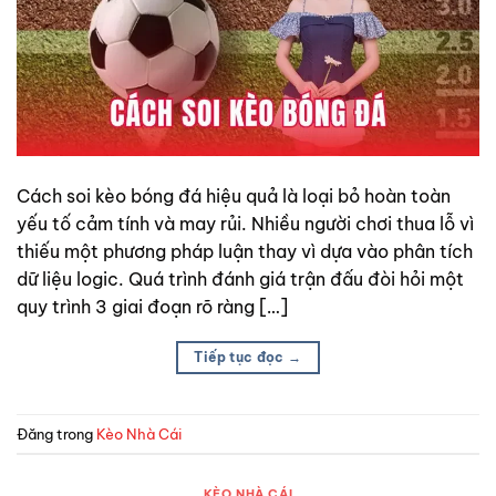
Cách soi kèo bóng đá hiệu quả là loại bỏ hoàn toàn
yếu tố cảm tính và may rủi. Nhiều người chơi thua lỗ vì
thiếu một phương pháp luận thay vì dựa vào phân tích
dữ liệu logic. Quá trình đánh giá trận đấu đòi hỏi một
quy trình 3 giai đoạn rõ ràng […]
Tiếp tục đọc
→
Đăng trong
Kèo Nhà Cái
KÈO NHÀ CÁI