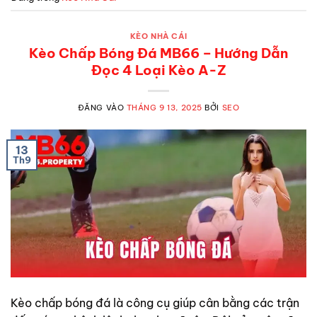
KÈO NHÀ CÁI
Kèo Chấp Bóng Đá MB66 – Hướng Dẫn
Đọc 4 Loại Kèo A-Z
ĐĂNG VÀO
THÁNG 9 13, 2025
BỞI
SEO
13
Th9
Kèo chấp bóng đá là công cụ giúp cân bằng các trận