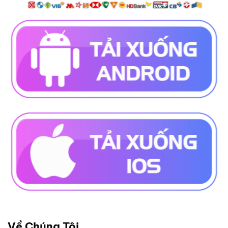
Về Chúng Tôi