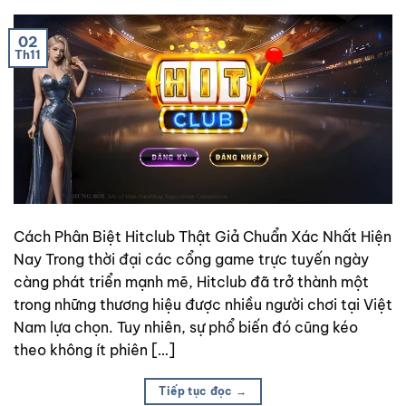
02
Th11
Cách Phân Biệt Hitclub Thật Giả Chuẩn Xác Nhất Hiện
Nay Trong thời đại các cổng game trực tuyến ngày
càng phát triển mạnh mẽ, Hitclub đã trở thành một
trong những thương hiệu được nhiều người chơi tại Việt
Nam lựa chọn. Tuy nhiên, sự phổ biến đó cũng kéo
theo không ít phiên […]
Tiếp tục đọc
→