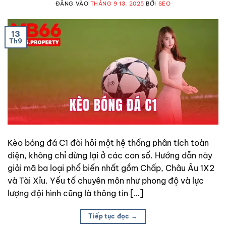
ĐĂNG VÀO
THÁNG 9 13, 2025
BỞI
SEO
13
Th9
Kèo bóng đá C1 đòi hỏi một hệ thống phân tích toàn
diện, không chỉ dừng lại ở các con số. Hướng dẫn này
giải mã ba loại phổ biến nhất gồm Chấp, Châu Âu 1X2
và Tài Xỉu. Yếu tố chuyên môn như phong độ và lực
lượng đội hình cũng là thông tin […]
Tiếp tục đọc
→