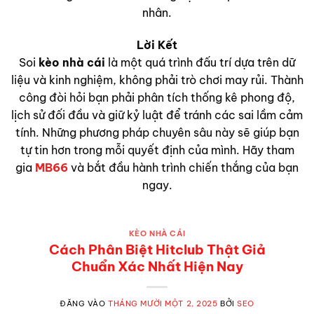
nhân.
Lời Kết
Soi
kèo nhà cái
là một quá trình đấu trí dựa trên dữ
liệu và kinh nghiệm, không phải trò chơi may rủi. Thành
công đòi hỏi bạn phải phân tích thống kê phong độ,
lịch sử đối đầu và giữ kỷ luật để tránh các sai lầm cảm
tính. Những phương pháp chuyên sâu này sẽ giúp bạn
tự tin hơn trong mỗi quyết định của mình. Hãy tham
gia
MB66
và bắt đầu hành trình chiến thắng của bạn
ngay.
KÈO NHÀ CÁI
Cách Phân Biệt Hitclub Thật Giả
Chuẩn Xác Nhất Hiện Nay
ĐĂNG VÀO
THÁNG MƯỜI MỘT 2, 2025
BỞI
SEO