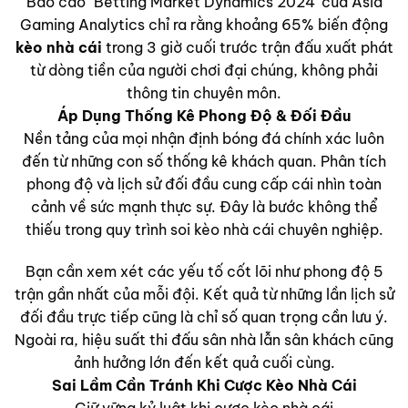
Báo cáo ‘Betting Market Dynamics 2024’ của Asia
Gaming Analytics chỉ ra rằng khoảng 65% biến động
kèo nhà cái
trong 3 giờ cuối trước trận đấu xuất phát
từ dòng tiền của người chơi đại chúng, không phải
thông tin chuyên môn.
Áp Dụng Thống Kê Phong Độ & Đối Đầu
Nền tảng của mọi nhận định bóng đá chính xác luôn
đến từ những con số thống kê khách quan. Phân tích
phong độ và lịch sử đối đầu cung cấp cái nhìn toàn
cảnh về sức mạnh thực sự. Đây là bước không thể
thiếu trong quy trình soi kèo nhà cái chuyên nghiệp.
Bạn cần xem xét các yếu tố cốt lõi như phong độ 5
trận gần nhất của mỗi đội. Kết quả từ những lần lịch sử
đối đầu trực tiếp cũng là chỉ số quan trọng cần lưu ý.
Ngoài ra, hiệu suất thi đấu sân nhà lẫn sân khách cũng
ảnh hưởng lớn đến kết quả cuối cùng.
Sai Lầm Cần Tránh Khi Cược Kèo Nhà Cái
Giữ vững kỷ luật khi cược kèo nhà cái