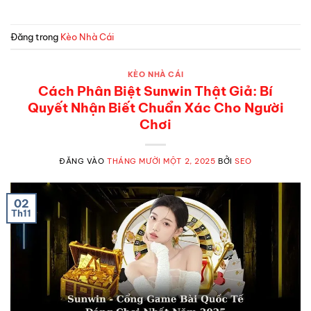
Đăng trong
Kèo Nhà Cái
KÈO NHÀ CÁI
Cách Phân Biệt Sunwin Thật Giả: Bí
Quyết Nhận Biết Chuẩn Xác Cho Người
Chơi
ĐĂNG VÀO
THÁNG MƯỜI MỘT 2, 2025
BỞI
SEO
02
Th11